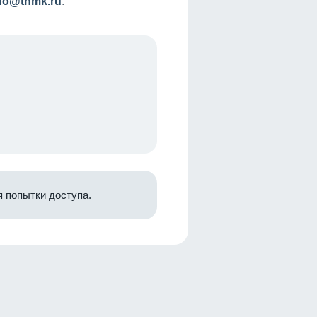
nfo@tnmk.ru
.
 попытки доступа.