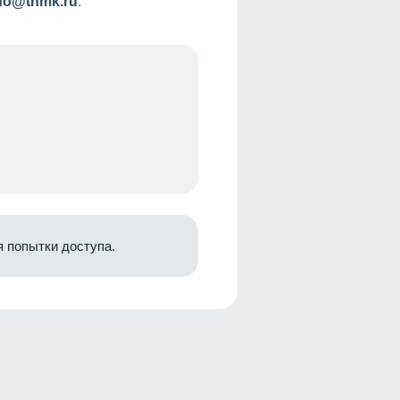
nfo@tnmk.ru
.
 попытки доступа.