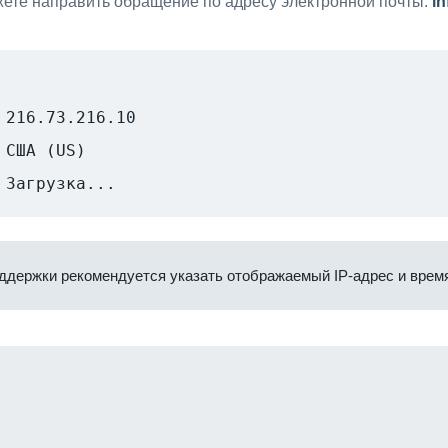
ете направить обращение по адресу электронной почты:
i
216.73.216.10
США (US)
Загрузка...
ддержки рекомендуется указать отображаемый IP-адрес и время