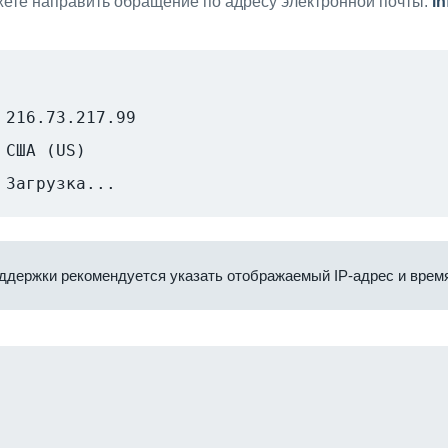
ете направить обращение по адресу электронной почты:
i
216.73.217.99
США (US)
Загрузка...
ддержки рекомендуется указать отображаемый IP-адрес и время