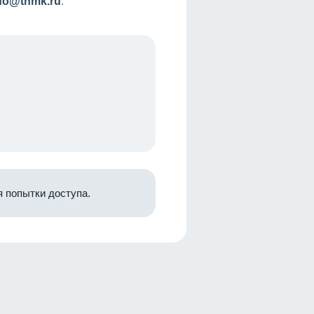
nfo@tnmk.ru
.
 попытки доступа.