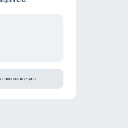
nfo@tnmk.ru
.
 попытки доступа.